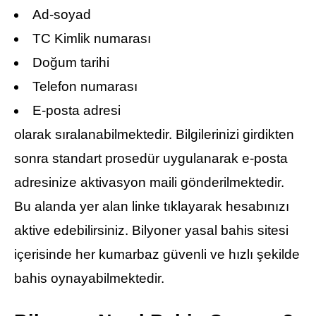
Ad-soyad
TC Kimlik numarası
Doğum tarihi
Telefon numarası
E-posta adresi
olarak sıralanabilmektedir. Bilgilerinizi girdikten
sonra standart prosedür uygulanarak e-posta
adresinize aktivasyon maili gönderilmektedir.
Bu alanda yer alan linke tıklayarak hesabınızı
aktive edebilirsiniz. Bilyoner yasal bahis sitesi
içerisinde her kumarbaz güvenli ve hızlı şekilde
bahis oynayabilmektedir.