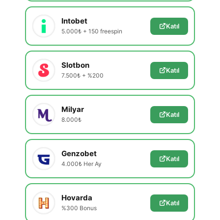
Intobet
Katıl
5.000₺ + 150 freespin
Slotbon
Katıl
7.500₺ + %200
Milyar
Katıl
8.000₺
Genzobet
Katıl
4.000₺ Her Ay
Hovarda
Katıl
%300 Bonus