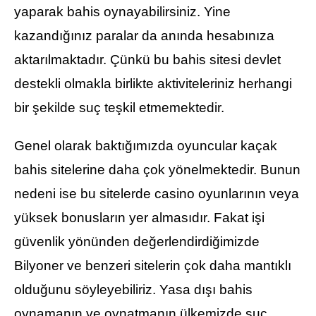
yaparak bahis oynayabilirsiniz. Yine
kazandığınız paralar da anında hesabınıza
aktarılmaktadır. Çünkü bu bahis sitesi devlet
destekli olmakla birlikte aktiviteleriniz herhangi
bir şekilde suç teşkil etmemektedir.
Genel olarak baktığımızda oyuncular kaçak
bahis sitelerine daha çok yönelmektedir. Bunun
nedeni ise bu sitelerde casino oyunlarının veya
yüksek bonusların yer almasıdır. Fakat işi
güvenlik yönünden değerlendirdiğimizde
Bilyoner ve benzeri sitelerin çok daha mantıklı
olduğunu söyleyebiliriz. Yasa dışı bahis
oynamanın ve oynatmanın ülkemizde suç