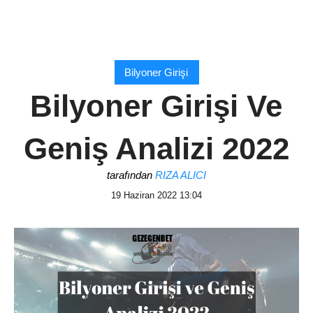
Bilyoner Girişi
Bilyoner Girişi Ve
Geniş Analizi 2022
tarafından
RIZA ALICI
19 Haziran 2022 13:04