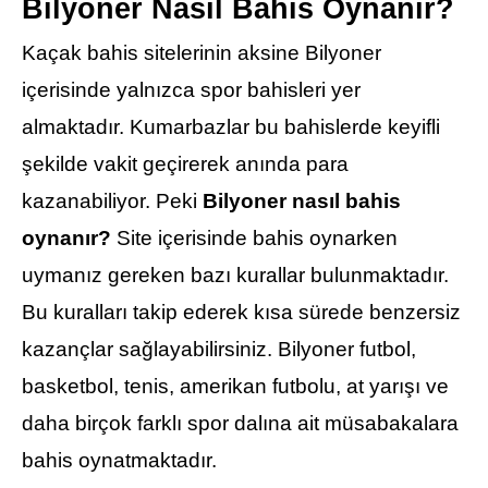
Bilyoner Nasıl Bahis Oynanır?
Kaçak bahis sitelerinin aksine Bilyoner
içerisinde yalnızca spor bahisleri yer
almaktadır. Kumarbazlar bu bahislerde keyifli
şekilde vakit geçirerek anında para
kazanabiliyor. Peki
Bilyoner nasıl bahis
oynanır?
Site içerisinde bahis oynarken
uymanız gereken bazı kurallar bulunmaktadır.
Bu kuralları takip ederek kısa sürede benzersiz
kazançlar sağlayabilirsiniz. Bilyoner futbol,
basketbol, tenis, amerikan futbolu, at yarışı ve
daha birçok farklı spor dalına ait müsabakalara
bahis oynatmaktadır.