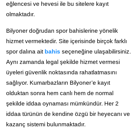
eğlencesi ve hevesi ile bu sitelere kayıt
olmaktadır.
Bilyoner doğrudan spor bahislerine yönelik
hizmet vermektedir. Site içerisinde birçok farklı
spor dalına ait
bahis
seçeneğine ulaşabilirsiniz.
Aynı zamanda legal şekilde hizmet vermesi
üyeleri güvenlik noktasında rahatlatmasını
sağlıyor. Kumarbazların Bilyoner’e kayıt
olduktan sonra hem canlı hem de normal
şekilde iddaa oynaması mümkündür. Her 2
iddaa türünün de kendine özgü bir heyecanı ve
kazanç sistemi bulunmaktadır.