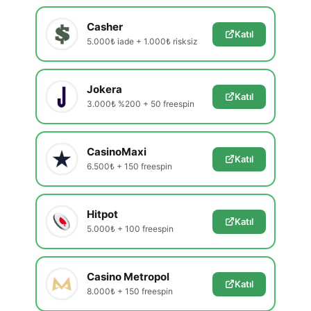
Casher
Katıl
5.000₺ iade + 1.000₺ risksiz
Jokera
Katıl
3.000₺ %200 + 50 freespin
CasinoMaxi
Katıl
6.500₺ + 150 freespin
Hitpot
Katıl
5.000₺ + 100 freespin
Casino Metropol
Katıl
8.000₺ + 150 freespin