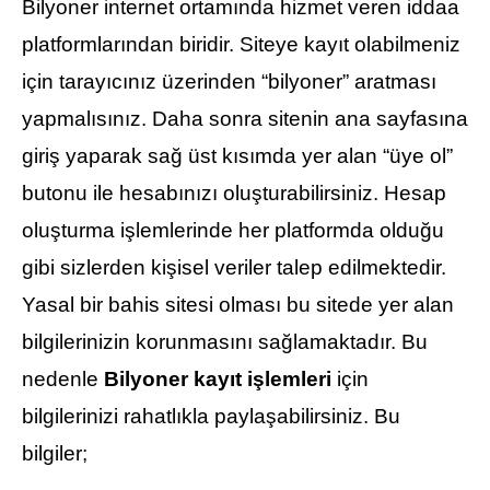
Bilyoner internet ortamında hizmet veren iddaa
platformlarından biridir. Siteye kayıt olabilmeniz
için tarayıcınız üzerinden “bilyoner” aratması
yapmalısınız. Daha sonra sitenin ana sayfasına
giriş yaparak sağ üst kısımda yer alan “üye ol”
butonu ile hesabınızı oluşturabilirsiniz. Hesap
oluşturma işlemlerinde her platformda olduğu
gibi sizlerden kişisel veriler talep edilmektedir.
Yasal bir bahis sitesi olması bu sitede yer alan
bilgilerinizin korunmasını sağlamaktadır. Bu
nedenle
Bilyoner kayıt işlemleri
için
bilgilerinizi rahatlıkla paylaşabilirsiniz. Bu
bilgiler;