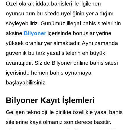
Özel olarak iddaa bahisleri ile ilgilenen
oyuncuların bu sitede üyeliğinin yer aldığını
söyleyebiliriz. Günümüz illegal bahis sitelerinin
aksine
Bilyoner
içerisinde bonuslar yerine
yüksek oranlar yer almaktadır. Aynı zamanda
güvenlik bu tarz yasal sitelerin en büyük
avantajıdır. Siz de Bilyoner online bahis sitesi
içerisinde hemen bahis oynamaya
başlayabilirsiniz.
Bilyoner Kayıt İşlemleri
Gelişen teknoloji ile birlikte özellikle yasal bahis
sitelerine kayıt olmanız son derece basittir.