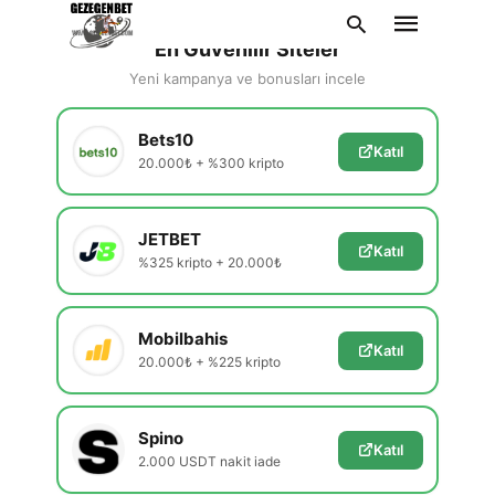
En Güvenilir Siteler
Yeni kampanya ve bonusları incele
Bets10
Katıl
20.000₺ + %300 kripto
Type
your
search
query
JETBET
and
Katıl
hit
%325 kripto + 20.000₺
enter:
Mobilbahis
Katıl
20.000₺ + %225 kripto
Spino
Katıl
2.000 USDT nakit iade