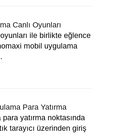
ma Canlı Oyunları
unları ile birlikte eğlence
inomaxi mobil uygulama
…
I
gulama Para Yatırma
 para yatırma noktasında
tık tarayıcı üzerinden giriş