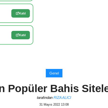
Katıl
Katıl
Genel
n Popüler Bahis Sitele
tarafından
RIZA ALICI
31 Mayıs 2022 13:08