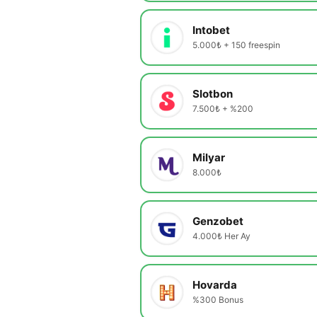
Intobet
5.000₺ + 150 freespin
Slotbon
7.500₺ + %200
Milyar
8.000₺
Genzobet
4.000₺ Her Ay
Hovarda
%300 Bonus