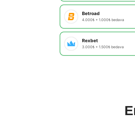
Betroad
4.000₺ + 1.000₺ bedava
Rexbet
3.000₺ + 1.500₺ bedava
E