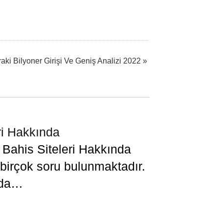
raki
Bilyoner Girişi Ve Geniş Analizi 2022 »
ri Hakkında
ı Bahis Siteleri Hakkında
 birçok soru bulunmaktadır.
zda…
I