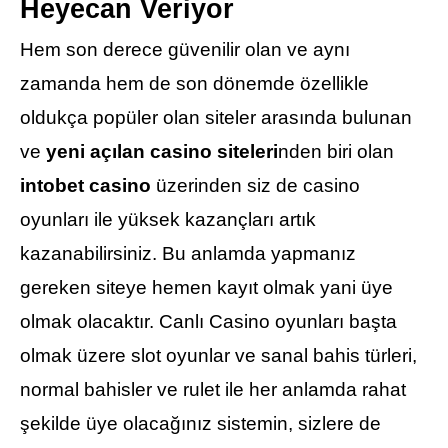
Heyecan Veriyor
Hem son derece güvenilir olan ve aynı
zamanda hem de son dönemde özellikle
oldukça popüler olan siteler arasında bulunan
ve
yeni açılan casino siteleri
nden biri olan
intobet casino
üzerinden siz de casino
oyunları ile yüksek kazançları artık
kazanabilirsiniz. Bu anlamda yapmanız
gereken siteye hemen kayıt olmak yani üye
olmak olacaktır. Canlı Casino oyunları başta
olmak üzere slot oyunlar ve sanal bahis türleri,
normal bahisler ve rulet ile her anlamda rahat
şekilde üye olacağınız sistemin, sizlere de