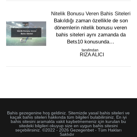
Nitelik Bonusu Veren Bahis Siteleri
Bakıldığı zaman özellikle de son
dönemlerin nitelik bonusu veren
bahis siteleri aynı zamanda da
Bets10 konusunda…
tarafından
RIZA ALICI
Bahis gezegenine hoş geldiniz. Sitemizde yasal bahis siteleri ve
kaçak bahis siteleri hakkında tüm bilgileri bulabilirsiniz. En iyi
bahis sitesini aramakla vakit kaybetmemeniz için kurulan bu
sitedeki bilgileri okuyup size en uygun bahis sitesini
seçebilirsiniz. ©2022 - 2026 Gezegenbet - Tüm Hakları
Saklıdır