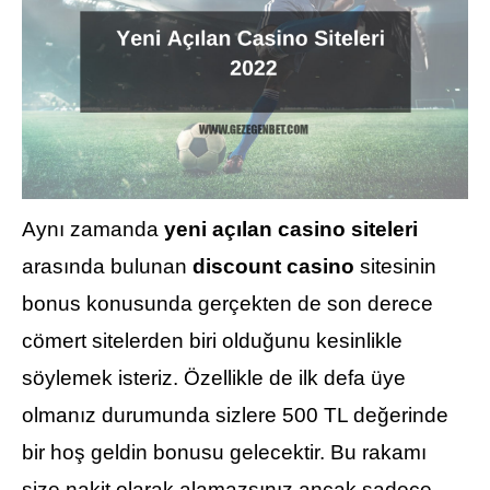
Aynı zamanda
yeni açılan casino siteleri
arasında bulunan
discount casino
sitesinin
bonus konusunda gerçekten de son derece
cömert sitelerden biri olduğunu kesinlikle
söylemek isteriz. Özellikle de ilk defa üye
olmanız durumunda sizlere 500 TL değerinde
bir hoş geldin bonusu gelecektir. Bu rakamı
size nakit olarak alamazsınız ancak sadece