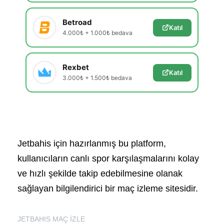
Betroad
Katıl
4.000₺ + 1.000₺ bedava
Rexbet
Katıl
3.000₺ + 1.500₺ bedava
Jetbahis için hazırlanmış bu platform,
kullanıcıların canlı spor karşılaşmalarını kolay
ve hızlı şekilde takip edebilmesine olanak
sağlayan bilgilendirici bir maç izleme sitesidir.
JETBAHIS MAÇ İZLE