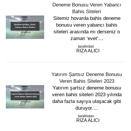
Deneme Bonusu Veren Yabancı
Bahis Siteleri
Sitemiz hovarda bahis deneme
bonusu veren yabancı bahis
siteleri arasında mı derseniz o
zaman ‘evet’…
tarafından
RIZA ALICI
Yatırım Şartsız Deneme Bonusu
Veren Bahis Siteleri 2023
Yatırım şartsız deneme bonusu
veren bahis siteleri 2023 yılında
daha fazla sayıya ulaşacak gibi
duruyor.…
tarafından
RIZA ALICI