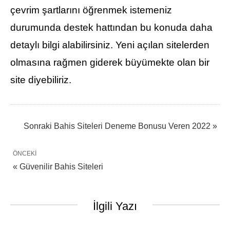
çevrim şartlarını öğrenmek istemeniz
durumunda destek hattından bu konuda daha
detaylı bilgi alabilirsiniz. Yeni açılan sitelerden
olmasına rağmen giderek büyümekte olan bir
site diyebiliriz.
Sonraki
Bahis Siteleri Deneme Bonusu Veren 2022 »
ÖNCEKI
« Güvenilir Bahis Siteleri
İlgili Yazı