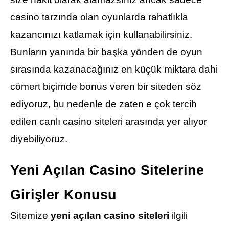
casino tarzında olan oyunlarda rahatlıkla
kazancınızı katlamak için kullanabilirsiniz.
Bunların yanında bir başka yönden de oyun
sırasında kazanacağınız en küçük miktara dahi
cömert biçimde bonus veren bir siteden söz
ediyoruz, bu nedenle de zaten e çok tercih
edilen canlı casino siteleri arasında yer alıyor
diyebiliyoruz.
Yeni Açılan Casino Sitelerine
Girişler Konusu
Sitemize
yeni açılan casino siteleri
ilgili