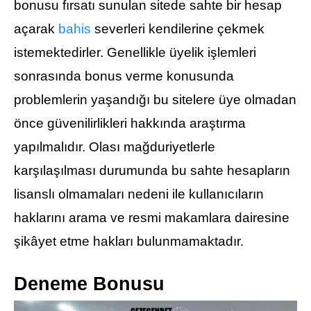
bonusu fırsatı sunulan sitede sahte bir hesap
açarak
bahis
severleri kendilerine çekmek
istemektedirler. Genellikle üyelik işlemleri
sonrasında bonus verme konusunda
problemlerin yaşandığı bu sitelere üye olmadan
önce güvenilirlikleri hakkında araştırma
yapılmalıdır. Olası mağduriyetlerle
karşılaşılması durumunda bu sahte hesapların
lisanslı olmamaları nedeni ile kullanıcıların
haklarını arama ve resmi makamlara dairesine
şikâyet etme hakları bulunmamaktadır.
Deneme Bonusu