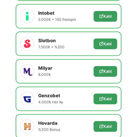
Intobet
Katıl
5.000₺ + 150 freespin
Slotbon
Katıl
7.500₺ + %200
Milyar
Katıl
8.000₺
Genzobet
Katıl
4.000₺ Her Ay
Hovarda
Katıl
%300 Bonus