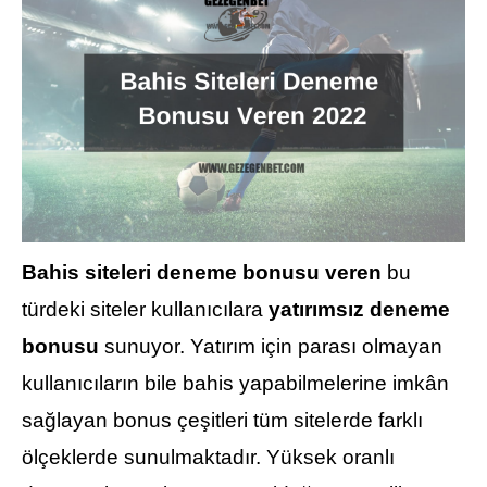
Bahis siteleri deneme bonusu veren
bu
türdeki siteler kullanıcılara
yatırımsız deneme
bonusu
sunuyor. Yatırım için parası olmayan
kullanıcıların bile bahis yapabilmelerine imkân
sağlayan bonus çeşitleri tüm sitelerde farklı
ölçeklerde sunulmaktadır. Yüksek oranlı