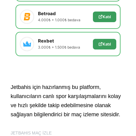
Betroad
Katıl
4.000₺ + 1.000₺ bedava
Rexbet
Katıl
3.000₺ + 1.500₺ bedava
Jetbahis için hazırlanmış bu platform,
kullanıcıların canlı spor karşılaşmalarını kolay
ve hızlı şekilde takip edebilmesine olanak
sağlayan bilgilendirici bir maç izleme sitesidir.
JETBAHIS MAÇ İZLE