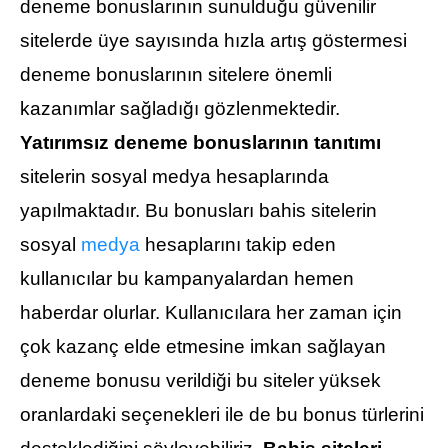
deneme bonuslarının sunulduğu güvenilir
sitelerde üye sayısında hızla artış göstermesi
deneme bonuslarının sitelere önemli
kazanımlar sağladığı gözlenmektedir.
Yatırımsız deneme bonuslarının tanıtımı
sitelerin sosyal medya hesaplarında
yapılmaktadır. Bu bonusları bahis sitelerin
sosyal
medya
hesaplarını takip eden
kullanıcılar bu kampanyalardan hemen
haberdar olurlar. Kullanıcılara her zaman için
çok kazanç elde etmesine imkan sağlayan
deneme bonusu verildiği bu siteler yüksek
oranlardaki seçenekleri ile de bu bonus türlerini