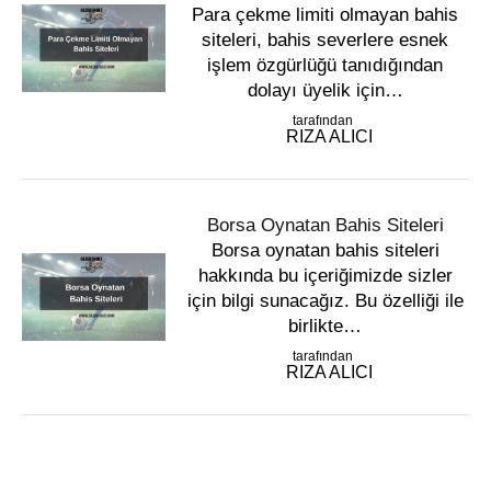
Para çekme limiti olmayan bahis
siteleri, bahis severlere esnek
işlem özgürlüğü tanıdığından
dolayı üyelik için…
tarafından
RIZA ALICI
Borsa Oynatan Bahis Siteleri
Borsa oynatan bahis siteleri
hakkında bu içeriğimizde sizler
için bilgi sunacağız. Bu özelliği ile
birlikte…
tarafından
RIZA ALICI