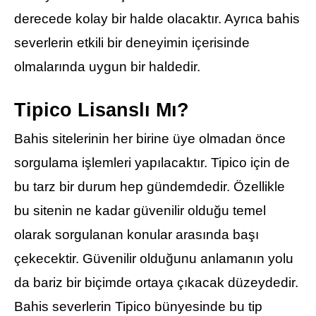
derecede kolay bir halde olacaktır. Ayrıca bahis
severlerin etkili bir deneyimin içerisinde
olmalarında uygun bir haldedir.
Tipico Lisanslı Mı?
Bahis sitelerinin her birine üye olmadan önce
sorgulama işlemleri yapılacaktır. Tipico için de
bu tarz bir durum hep gündemdedir. Özellikle
bu sitenin ne kadar güvenilir olduğu temel
olarak sorgulanan konular arasında başı
çekecektir. Güvenilir olduğunu anlamanın yolu
da bariz bir biçimde ortaya çıkacak düzeydedir.
Bahis severlerin Tipico bünyesinde bu tip