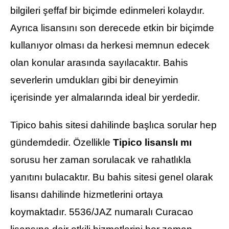
bilgileri şeffaf bir biçimde edinmeleri kolaydır.
Ayrıca lisansını son derecede etkin bir biçimde
kullanıyor olması da herkesi memnun edecek
olan konular arasında sayılacaktır. Bahis
severlerin umdukları gibi bir deneyimin
içerisinde yer almalarında ideal bir yerdedir.
Tipico bahis sitesi dahilinde başlıca sorular hep
gündemdedir. Özellikle
Tipico lisanslı mı
sorusu her zaman sorulacak ve rahatlıkla
yanıtını bulacaktır. Bu bahis sitesi genel olarak
lisansı dahilinde hizmetlerini ortaya
koymaktadır. 5536/JAZ numaralı Curacao