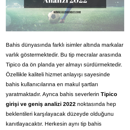
Bahis dünyasında farklı isimler altında markalar
varlık göstermektedir. Bu tip mecralar arasında
Tipico da ön planda yer almayı sürdürmektedir.
Özellikle kaliteli hizmet anlayışı sayesinde
bahis kullanıcılarına en makul şartları
yaratmaktadır. Ayrıca bahis severlerin
Tipico
girişi ve geniş analizi 2022
noktasında hep
beklentileri karşılayacak düzeyde olduğunu
kanıtlayacaktır. Herkesin aynı tip bahis