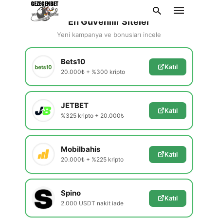
En Güvenilir Siteler
Yeni kampanya ve bonusları incele
Bets10
Katıl
20.000₺ + %300 kripto
Type
your
search
query
JETBET
and
Katıl
hit
%325 kripto + 20.000₺
enter:
Mobilbahis
Katıl
20.000₺ + %225 kripto
Spino
Katıl
2.000 USDT nakit iade