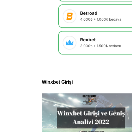
Betroad
4.000₺ + 1.000₺ bedava
Rexbet
3.000₺ + 1.500₺ bedava
Winxbet Girişi