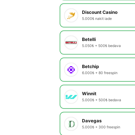
Discount Casino
5.000₺ nakit iade
Betelli
5.050₺ + 500₺ bedava
Betchip
6.000₺ + 80 freespin
Winnit
5.000₺ + 500₺ bedava
Davegas
5.000₺ + 300 freespin