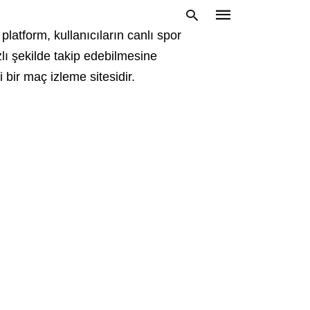
platform, kullanıcıların canlı spor
zlı şekilde takip edebilmesine
i bir maç izleme sitesidir.
Type
your
search
query
and
hit
enter: