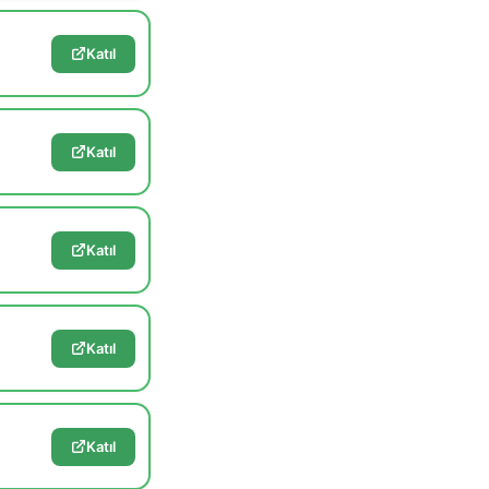
Katıl
Katıl
Katıl
Katıl
Katıl