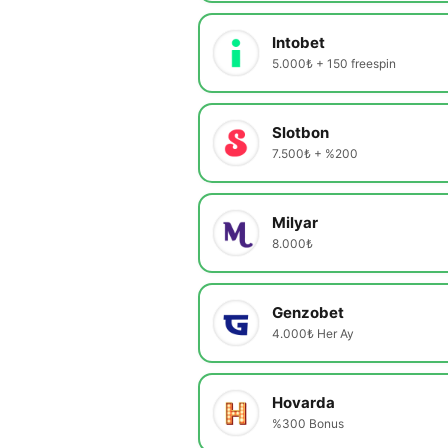
Intobet
5.000₺ + 150 freespin
Slotbon
7.500₺ + %200
Milyar
8.000₺
Genzobet
4.000₺ Her Ay
Hovarda
%300 Bonus