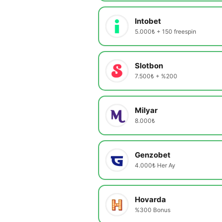
Intobet
5.000₺ + 150 freespin
Slotbon
7.500₺ + %200
Milyar
8.000₺
Genzobet
4.000₺ Her Ay
Hovarda
%300 Bonus