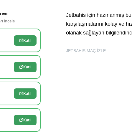
eler
Jetbahis için hazırlanmış bu 
ı incele
karşılaşmalarını kolay ve hı
olanak sağlayan bilgilendiric
Katıl
JETBAHIS MAÇ İZLE
Katıl
Katıl
Katıl