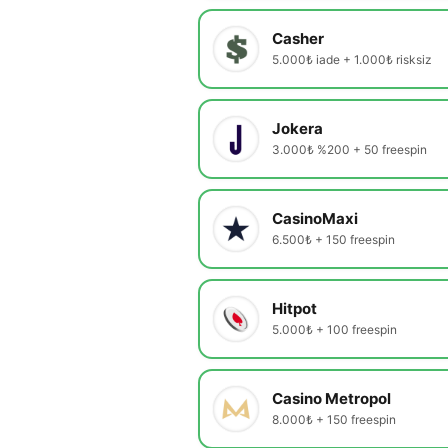
Casher
5.000₺ iade + 1.000₺ risksiz
Jokera
3.000₺ %200 + 50 freespin
CasinoMaxi
6.500₺ + 150 freespin
Hitpot
5.000₺ + 100 freespin
Casino Metropol
8.000₺ + 150 freespin