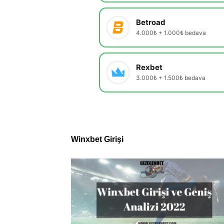
Betroad
4.000₺ + 1.000₺ bedava
Rexbet
3.000₺ + 1.500₺ bedava
Winxbet Girişi