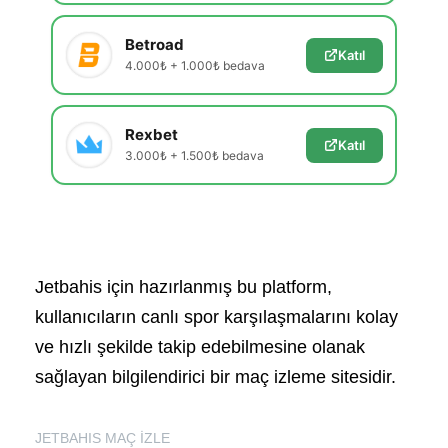
Betroad
Katıl
4.000₺ + 1.000₺ bedava
Rexbet
Katıl
3.000₺ + 1.500₺ bedava
Jetbahis için hazırlanmış bu platform,
kullanıcıların canlı spor karşılaşmalarını kolay
ve hızlı şekilde takip edebilmesine olanak
sağlayan bilgilendirici bir maç izleme sitesidir.
JETBAHIS MAÇ İZLE