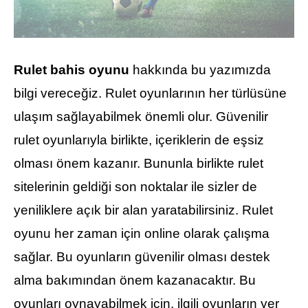
Rulet bahis oyunu
hakkında bu yazımızda
bilgi vereceğiz. Rulet oyunlarının her türlüsüne
ulaşım sağlayabilmek önemli olur. Güvenilir
rulet oyunlarıyla birlikte, içeriklerin de eşsiz
olması önem kazanır. Bununla birlikte rulet
sitelerinin geldiği son noktalar ile sizler de
yeniliklere açık bir alan yaratabilirsiniz. Rulet
oyunu her zaman için online olarak çalışma
sağlar. Bu oyunların güvenilir olması destek
alma bakımından önem kazanacaktır. Bu
oyunları oynayabilmek için, ilgili oyunların yer