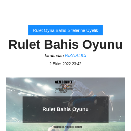
Rulet Oyna Bahis Sitelerine Üyelik
Rulet Bahis Oyunu
tarafından
RIZA ALICI
2 Ekim 2022 23:42