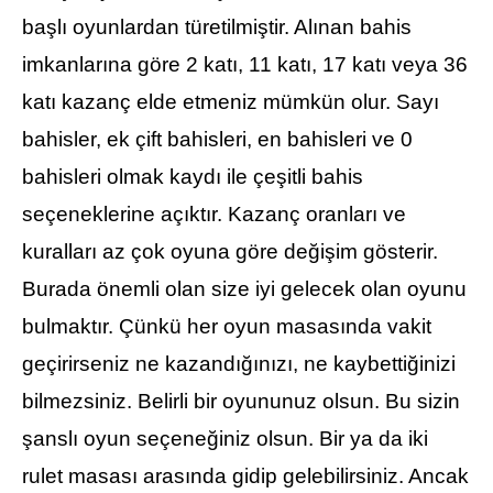
başlı oyunlardan türetilmiştir. Alınan bahis
imkanlarına göre 2 katı, 11 katı, 17 katı veya 36
katı kazanç elde etmeniz mümkün olur. Sayı
bahisler, ek çift bahisleri, en bahisleri ve 0
bahisleri olmak kaydı ile çeşitli bahis
seçeneklerine açıktır. Kazanç oranları ve
kuralları az çok oyuna göre değişim gösterir.
Burada önemli olan size iyi gelecek olan oyunu
bulmaktır. Çünkü her oyun masasında vakit
geçirirseniz ne kazandığınızı, ne kaybettiğinizi
bilmezsiniz. Belirli bir oyununuz olsun. Bu sizin
şanslı oyun seçeneğiniz olsun. Bir ya da iki
rulet masası arasında gidip gelebilirsiniz. Ancak