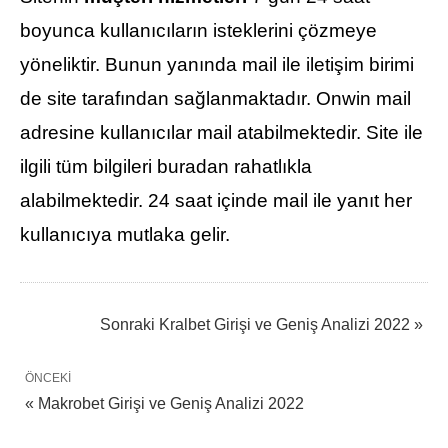
boyunca kullanıcıların isteklerini çözmeye
yöneliktir. Bunun yanında mail ile iletişim birimi
de site tarafından sağlanmaktadır. Onwin mail
adresine kullanıcılar mail atabilmektedir. Site ile
ilgili tüm bilgileri buradan rahatlıkla
alabilmektedir. 24 saat içinde mail ile yanıt her
kullanıcıya mutlaka gelir.
Sonraki
Kralbet Girişi ve Geniş Analizi 2022 »
ÖNCEKI
« Makrobet Girişi ve Geniş Analizi 2022