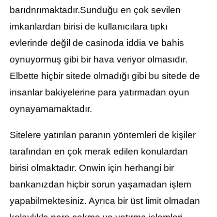
barıdnrımaktadır.Sunduğu en çok sevilen
imkanlardan birisi de kullanıcılara tıpkı
evlerinde değil de casinoda iddia ve bahis
oynuyormuş gibi bir hava veriyor olmasıdır.
Elbette hiçbir sitede olmadığı gibi bu sitede de
insanlar bakiyelerine para yatırmadan oyun
oynayamamaktadır.
Sitelere yatırılan paranın yöntemleri de kişiler
tarafından en çok merak edilen konulardan
birisi olmaktadır. Onwin için herhangi bir
bankanızdan hiçbir sorun yaşamadan işlem
yapabilmektesiniz. Ayrıca bir üst limit olmadan