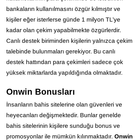
bankaların kullanılmasını özgür kılmıştır ve
kişiler eğer isterlerse günde 1 milyon TL’ye
kadar olan çekim yapabilmekte özgürlerdir.
Canlı destek biriminden kişilerin yalnızca çekim
talebinde bulunmaları gerekiyor. Bu canlı
destek hattından para çekimleri sadece çok
yüksek miktarlarda yapıldığında olmaktadır.
Onwin Bonusları
İnsanların bahis sitelerine olan güvenleri ve
heyecanları değişmektedir. Bunlar genelde
bahis sitelerinin kişilere sunduğu bonus ve
promosyonlar ile mümkün kılınmaktadır.
Onwin