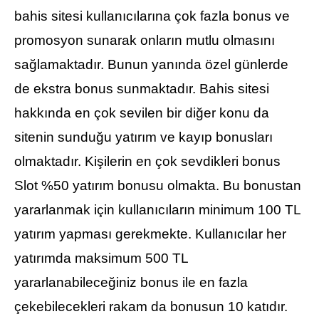
bahis sitesi kullanıcılarına çok fazla bonus ve
promosyon sunarak onların mutlu olmasını
sağlamaktadır. Bunun yanında özel günlerde
de ekstra bonus sunmaktadır. Bahis sitesi
hakkında en çok sevilen bir diğer konu da
sitenin sunduğu yatırım ve kayıp bonusları
olmaktadır. Kişilerin en çok sevdikleri bonus
Slot %50 yatırım bonusu olmakta. Bu bonustan
yararlanmak için kullanıcıların minimum 100 TL
yatırım yapması gerekmekte. Kullanıcılar her
yatırımda maksimum 500 TL
yararlanabileceğiniz bonus ile en fazla
çekebilecekleri rakam da bonusun 10 katıdır.