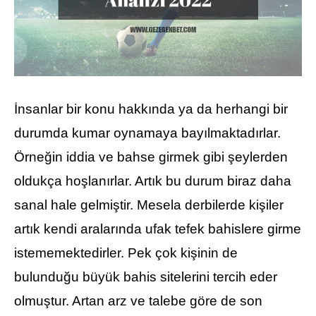
İnsanlar bir konu hakkında ya da herhangi bir
durumda kumar oynamaya bayılmaktadırlar.
Örneğin iddia ve bahse girmek gibi şeylerden
oldukça hoşlanırlar. Artık bu durum biraz daha
sanal hale gelmiştir. Mesela derbilerde kişiler
artık kendi aralarında ufak tefek bahislere girme
istememektedirler. Pek çok kişinin de
bulunduğu büyük bahis sitelerini tercih eder
olmuştur. Artan arz ve talebe göre de son