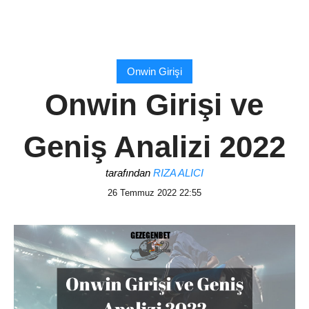
Onwin Girişi
Onwin Girişi ve
Geniş Analizi 2022
tarafından
RIZA ALICI
26 Temmuz 2022 22:55