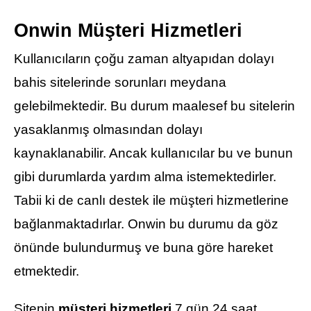
Onwin Müşteri Hizmetleri
Kullanıcıların çoğu zaman altyapıdan dolayı
bahis sitelerinde sorunları meydana
gelebilmektedir. Bu durum maalesef bu sitelerin
yasaklanmış olmasından dolayı
kaynaklanabilir. Ancak kullanıcılar bu ve bunun
gibi durumlarda yardım alma istemektedirler.
Tabii ki de canlı destek ile müşteri hizmetlerine
bağlanmaktadırlar. Onwin bu durumu da göz
önünde bulundurmuş ve buna göre hareket
etmektedir.
Sitenin
müşteri hizmetleri
7 gün 24 saat