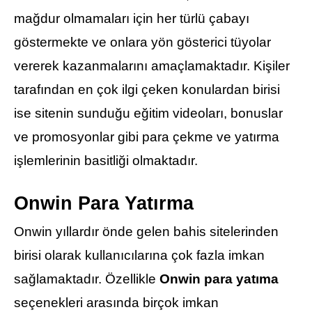
mağdur olmamaları için her türlü çabayı
göstermekte ve onlara yön gösterici tüyolar
vererek kazanmalarını amaçlamaktadır. Kişiler
tarafından en çok ilgi çeken konulardan birisi
ise sitenin sunduğu eğitim videoları, bonuslar
ve promosyonlar gibi para çekme ve yatırma
işlemlerinin basitliği olmaktadır.
Onwin Para Yatırma
Onwin yıllardır önde gelen bahis sitelerinden
birisi olarak kullanıcılarına çok fazla imkan
sağlamaktadır. Özellikle
Onwin para yatıma
seçenekleri arasında birçok imkan