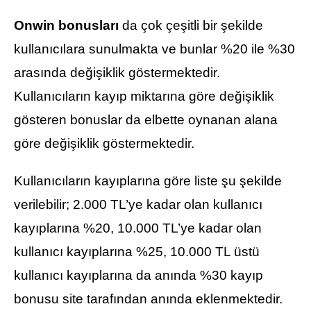
Onwin bonusları
da çok çeşitli bir şekilde
kullanıcılara sunulmakta ve bunlar %20 ile %30
arasında değişiklik göstermektedir.
Kullanıcıların kayıp miktarına göre değişiklik
gösteren bonuslar da elbette oynanan alana
göre değişiklik göstermektedir.
Kullanıcıların kayıplarına göre liste şu şekilde
verilebilir; 2.000 TL’ye kadar olan kullanıcı
kayıplarına %20, 10.000 TL’ye kadar olan
kullanıcı kayıplarına %25, 10.000 TL üstü
kullanıcı kayıplarına da anında %30 kayıp
bonusu site tarafından anında eklenmektedir.