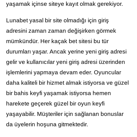
yaşamak içinse siteye kayıt olmak gerekiyor.
Lunabet yasal bir site olmadığı için giriş
adresini zaman zaman değişirken görmek
mümkündür. Her kaçak bet sitesi bu tür
durumları yaşar. Ancak yerine yeni giriş adresi
gelir ve kullanıcılar yeni giriş adresi üzerinden
işlemlerini yapmaya devam eder. Oyuncular
daha kaliteli bir hizmet almak istiyorsa ve güzel
bir bahis keyfi yaşamak istiyorsa hemen
harekete geçerek güzel bir oyun keyfi
yaşayabilir. Müşteriler için sağlanan bonuslar
da üyelerin hoşuna gitmektedir.