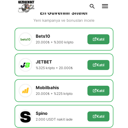
En Güvenilir Siteler
Yeni kampanya ve bonusları incele
Bets10
Katıl
20.000₺ + %300 kripto
Type
your
search
query
JETBET
and
Katıl
hit
%325 kripto + 20.000₺
enter:
Mobilbahis
Katıl
20.000₺ + %225 kripto
Spino
Katıl
2.000 USDT nakit iade