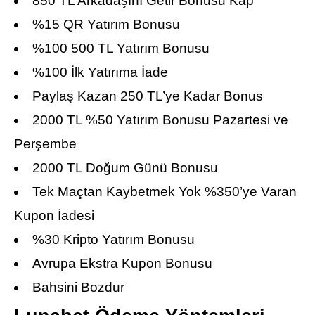
850 TL Arkadaşını Getir Bonusu Kap
%15 QR Yatırım Bonusu
%100 500 TL Yatırım Bonusu
%100 İlk Yatırıma İade
Paylaş Kazan 250 TL’ye Kadar Bonus
2000 TL %50 Yatırım Bonusu Pazartesi ve
Perşembe
2000 TL Doğum Günü Bonusu
Tek Maçtan Kaybetmek Yok %350’ye Varan
Kupon İadesi
%30 Kripto Yatırım Bonusu
Avrupa Ekstra Kupon Bonusu
Bahsini Bozdur