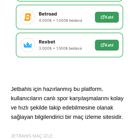
Betroad
Katıl
4.000₺ + 1.000₺ bedava
Rexbet
Katıl
3.000₺ + 1.500₺ bedava
Jetbahis için hazırlanmış bu platform,
kullanıcıların canlı spor karşılaşmalarını kolay
ve hızlı şekilde takip edebilmesine olanak
sağlayan bilgilendirici bir maç izleme sitesidir.
JETBAHIS MAÇ İZLE