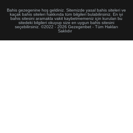
Bahis gezegenine hoş geldiniz. Sitemizde yasal bahis siteleri ve
kaçak bahis siteleri hakkında tüm bilgileri bulabilirsiniz. En iyi
bahis sitesini aramakla vakit kaybetmemeniz için kurulan bu
sitedeki bilgileri okuyup size en uygun bahis sitesini
seçebilirsiniz. ©2022 - 2026 Gezegenbet - Tüm Hakları
Saklıdır