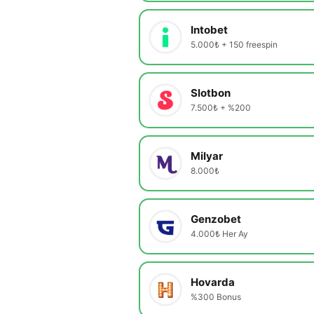
Intobet
5.000₺ + 150 freespin
Slotbon
7.500₺ + %200
Milyar
8.000₺
Genzobet
4.000₺ Her Ay
Hovarda
%300 Bonus