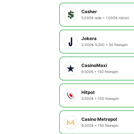
Casher
5.000₺ iade + 1.000₺ risksiz
Jokera
3.000₺ %200 + 50 freespin
CasinoMaxi
6.500₺ + 150 freespin
Hitpot
5.000₺ + 100 freespin
Casino Metropol
8.000₺ + 150 freespin