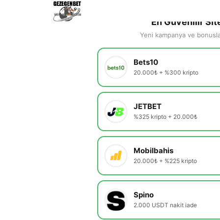
En Güvenilir Sit
Yeni kampanya ve bonuslar
Bets10
20.000₺ + %300 kripto
JETBET
%325 kripto + 20.000₺
Mobilbahis
20.000₺ + %225 kripto
Spino
2.000 USDT nakit iade