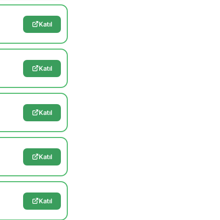
Katıl
Katıl
Katıl
Katıl
Katıl