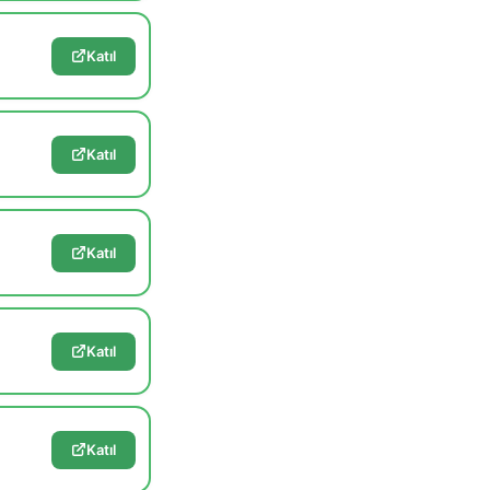
Katıl
Katıl
Katıl
Katıl
Katıl