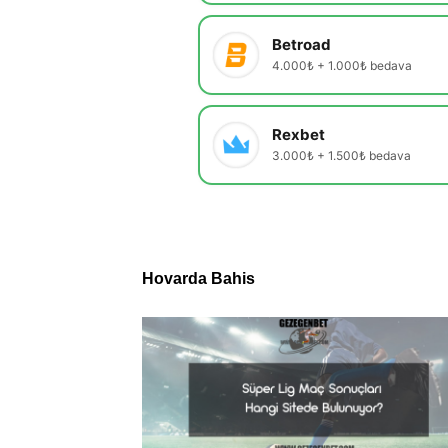
Betroad
4.000₺ + 1.000₺ bedava
Rexbet
3.000₺ + 1.500₺ bedava
Hovarda Bahis