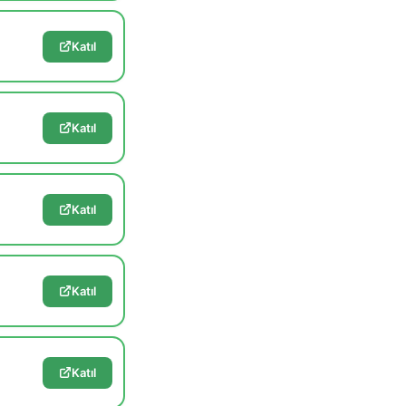
Katıl
Katıl
Katıl
Katıl
Katıl