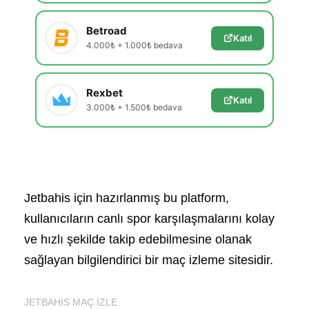
Betroad
Katıl
4.000₺ + 1.000₺ bedava
Rexbet
Katıl
3.000₺ + 1.500₺ bedava
Jetbahis için hazırlanmış bu platform,
kullanıcıların canlı spor karşılaşmalarını kolay
ve hızlı şekilde takip edebilmesine olanak
sağlayan bilgilendirici bir maç izleme sitesidir.
JETBAHIS MAÇ İZLE