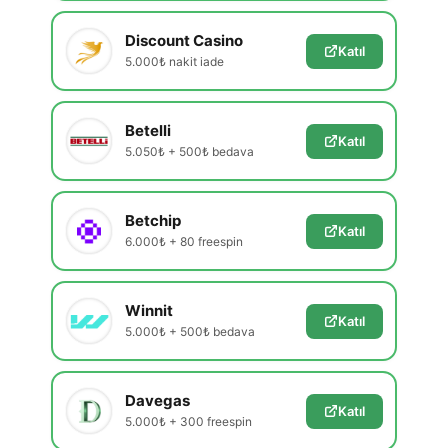
Discount Casino
Katıl
5.000₺ nakit iade
Betelli
Katıl
5.050₺ + 500₺ bedava
Betchip
Katıl
6.000₺ + 80 freespin
Winnit
Katıl
5.000₺ + 500₺ bedava
Davegas
Katıl
5.000₺ + 300 freespin