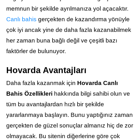
memnun bir şekilde ayrılmanıza yol açacaktır.
Canlı bahis
gerçekten de kazandırma yönüyle
çok iyi ancak yine de daha fazla kazanabilmek
her zaman buna bağlı değil ve çeşitli bazı
faktörler de bulunuyor.
Hovarda Avantajları
Daha fazla kazanmak için
Hovarda Canlı
Bahis Özellikleri
hakkında bilgi sahibi olun ve
tüm bu avantajlardan hızlı bir şekilde
yararlanmaya başlayın. Bunu yaptığınız zaman
gerçekten de güzel sonuçlar almanız hiç de zor
olmayacak. Bu sitenin diğerlerine göre çok