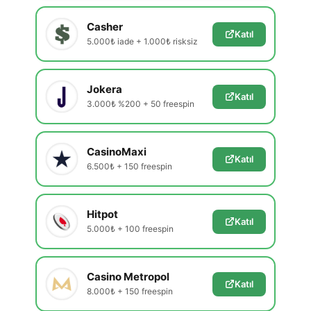
Casher
Katıl
5.000₺ iade + 1.000₺ risksiz
Jokera
Katıl
3.000₺ %200 + 50 freespin
CasinoMaxi
Katıl
6.500₺ + 150 freespin
Hitpot
Katıl
5.000₺ + 100 freespin
Casino Metropol
Katıl
8.000₺ + 150 freespin