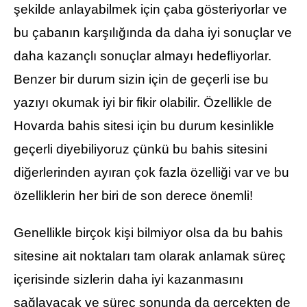
şekilde anlayabilmek için çaba gösteriyorlar ve
bu çabanın karşılığında da daha iyi sonuçlar ve
daha kazançlı sonuçlar almayı hedefliyorlar.
Benzer bir durum sizin için de geçerli ise bu
yazıyı okumak iyi bir fikir olabilir. Özellikle de
Hovarda bahis sitesi için bu durum kesinlikle
geçerli diyebiliyoruz çünkü bu bahis sitesini
diğerlerinden ayıran çok fazla özelliği var ve bu
özelliklerin her biri de son derece önemli!
Genellikle birçok kişi bilmiyor olsa da bu bahis
sitesine ait noktaları tam olarak anlamak süreç
içerisinde sizlerin daha iyi kazanmasını
sağlayacak ve süreç sonunda da gerçekten de