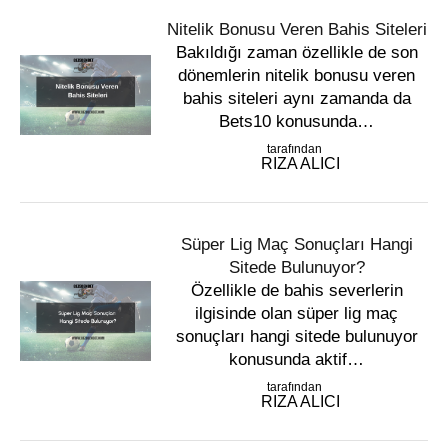
Nitelik Bonusu Veren Bahis Siteleri
Bakıldığı zaman özellikle de son
dönemlerin nitelik bonusu veren
bahis siteleri aynı zamanda da
Bets10 konusunda…
tarafından
RIZA ALICI
Süper Lig Maç Sonuçları Hangi
Sitede Bulunuyor?
Özellikle de bahis severlerin
ilgisinde olan süper lig maç
sonuçları hangi sitede bulunuyor
konusunda aktif…
tarafından
RIZA ALICI