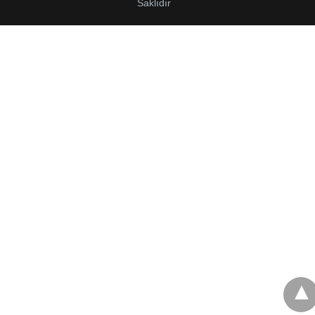
Saklıdır