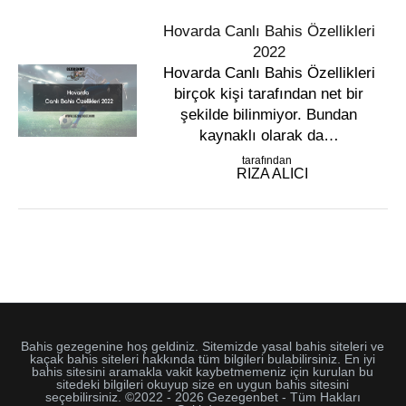
Hovarda Canlı Bahis Özellikleri
2022
Hovarda Canlı Bahis Özellikleri
birçok kişi tarafından net bir
şekilde bilinmiyor. Bundan
kaynaklı olarak da…
tarafından
RIZA ALICI
Bahis gezegenine hoş geldiniz. Sitemizde yasal bahis siteleri ve
kaçak bahis siteleri hakkında tüm bilgileri bulabilirsiniz. En iyi
bahis sitesini aramakla vakit kaybetmemeniz için kurulan bu
sitedeki bilgileri okuyup size en uygun bahis sitesini
seçebilirsiniz. ©2022 - 2026 Gezegenbet - Tüm Hakları