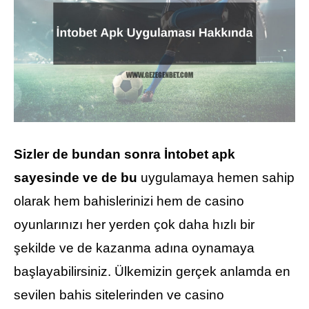
Sizler de bundan sonra
İntobet apk
sayesinde ve de bu
uygulamaya hemen sahip
olarak hem bahislerinizi hem de casino
oyunlarınızı her yerden çok daha hızlı bir
şekilde ve de kazanma adına oynamaya
başlayabilirsiniz. Ülkemizin gerçek anlamda en
sevilen bahis sitelerinden ve casino