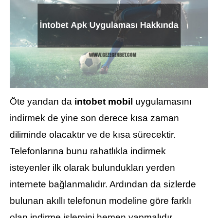
Öte yandan da
intobet mobil
uygulamasını
indirmek de yine son derece kısa zaman
diliminde olacaktır ve de kısa sürecektir.
Telefonlarına bunu rahatlıkla indirmek
isteyenler ilk olarak bulundukları yerden
internete bağlanmalıdır. Ardından da sizlerde
bulunan akıllı telefonun modeline göre farklı
olan indirme işlemini hemen yapmalıdır.