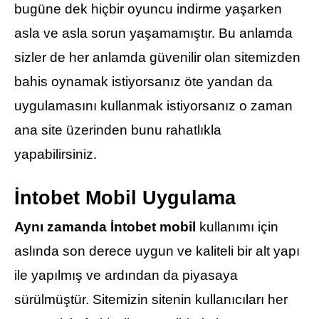
bugüne dek hiçbir oyuncu indirme yaşarken
asla ve asla sorun yaşamamıştır. Bu anlamda
sizler de her anlamda güvenilir olan sitemizden
bahis oynamak istiyorsanız öte yandan da
uygulamasını kullanmak istiyorsanız o zaman
ana site üzerinden bunu rahatlıkla
yapabilirsiniz.
İntobet Mobil Uygulama
Aynı zamanda
İntobet mobil
kullanımı için
aslında son derece uygun ve kaliteli bir alt yapı
ile yapılmış ve ardından da piyasaya
sürülmüştür. Sitemizin sitenin kullanıcıları her