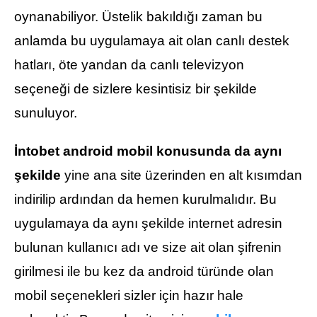
oynanabiliyor. Üstelik bakıldığı zaman bu
anlamda bu uygulamaya ait olan canlı destek
hatları, öte yandan da canlı televizyon
seçeneği de sizlere kesintisiz bir şekilde
sunuluyor.
İntobet android mobil konusunda da aynı
şekilde
yine ana site üzerinden en alt kısımdan
indirilip ardından da hemen kurulmalıdır. Bu
uygulamaya da aynı şekilde internet adresin
bulunan kullanıcı adı ve size ait olan şifrenin
girilmesi ile bu kez da android türünde olan
mobil seçenekleri sizler için hazır hale