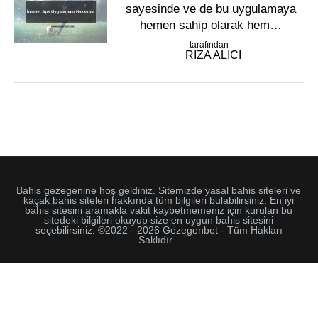
sayesinde ve de bu uygulamaya
hemen sahip olarak hem…
tarafından
RIZA ALICI
Bahis gezegenine hoş geldiniz. Sitemizde yasal bahis siteleri ve
kaçak bahis siteleri hakkında tüm bilgileri bulabilirsiniz. En iyi
bahis sitesini aramakla vakit kaybetmemeniz için kurulan bu
sitedeki bilgileri okuyup size en uygun bahis sitesini
seçebilirsiniz. ©2022 - 2026 Gezegenbet - Tüm Hakları
Saklıdır