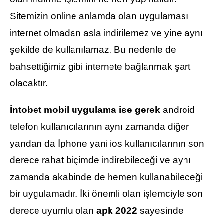
Sitemizin online anlamda olan uygulaması
internet olmadan asla indirilemez ve yine aynı
şekilde de kullanılamaz. Bu nedenle de
bahsettiğimiz gibi internete bağlanmak şart
olacaktır.
İntobet mobil uygulama
ise gerek
android
telefon kullanıcılarının aynı zamanda diğer
yandan da İphone yani ios kullanıcılarının son
derece rahat biçimde indirebileceği ve aynı
zamanda akabinde de hemen kullanabileceği
bir uygulamadır. İki önemli olan işlemciyle son
derece uyumlu olan
apk 2022
sayesinde