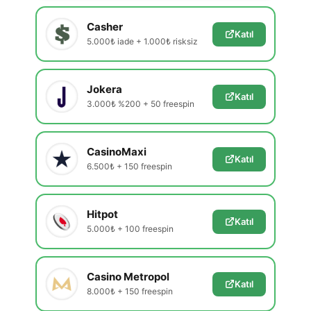
Casher
Katıl
5.000₺ iade + 1.000₺ risksiz
Jokera
Katıl
3.000₺ %200 + 50 freespin
CasinoMaxi
Katıl
6.500₺ + 150 freespin
Hitpot
Katıl
5.000₺ + 100 freespin
Casino Metropol
Katıl
8.000₺ + 150 freespin