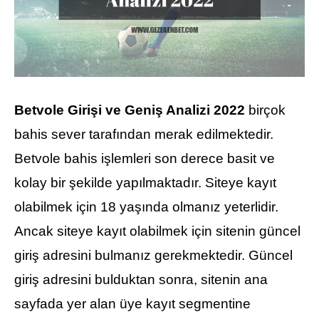
Betvole Girişi ve Geniş Analizi 2022
birçok
bahis sever tarafından merak edilmektedir.
Betvole bahis işlemleri son derece basit ve
kolay bir şekilde yapılmaktadır. Siteye kayıt
olabilmek için 18 yaşında olmanız yeterlidir.
Ancak siteye kayıt olabilmek için sitenin güncel
giriş adresini bulmanız gerekmektedir. Güncel
giriş adresini bulduktan sonra, sitenin ana
sayfada yer alan üye kayıt segmentine