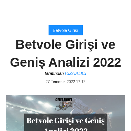
Betvole Girişi
Betvole Girişi ve
Geniş Analizi 2022
tarafından
RIZA ALICI
27 Temmuz 2022 17:12