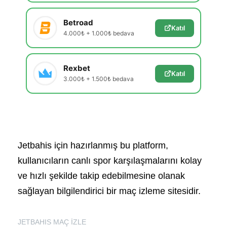
Betroad
Katıl
4.000₺ + 1.000₺ bedava
Rexbet
Katıl
3.000₺ + 1.500₺ bedava
Jetbahis için hazırlanmış bu platform,
kullanıcıların canlı spor karşılaşmalarını kolay
ve hızlı şekilde takip edebilmesine olanak
sağlayan bilgilendirici bir maç izleme sitesidir.
JETBAHIS MAÇ İZLE