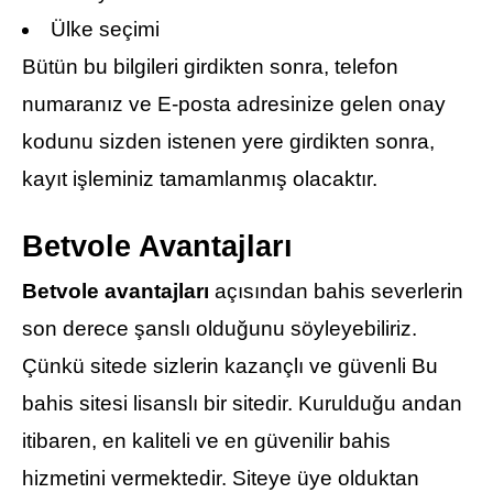
Ülke seçimi
Bütün bu bilgileri girdikten sonra, telefon
numaranız ve E-posta adresinize gelen onay
kodunu sizden istenen yere girdikten sonra,
kayıt işleminiz tamamlanmış olacaktır.
Betvole Avantajları
Betvole avantajları
açısından bahis severlerin
son derece şanslı olduğunu söyleyebiliriz.
Çünkü sitede sizlerin kazançlı ve güvenli Bu
bahis sitesi lisanslı bir sitedir. Kurulduğu andan
itibaren, en kaliteli ve en güvenilir bahis
hizmetini vermektedir. Siteye üye olduktan