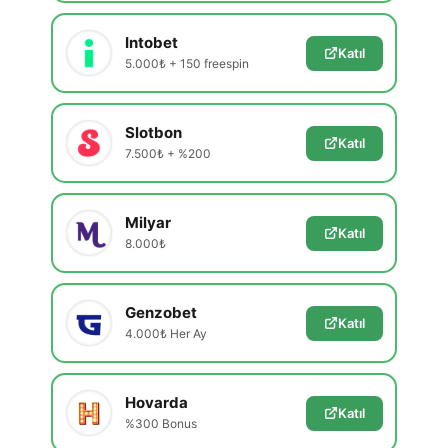
Intobet
Katıl
5.000₺ + 150 freespin
Slotbon
Katıl
7.500₺ + %200
Milyar
Katıl
8.000₺
Genzobet
Katıl
4.000₺ Her Ay
Hovarda
Katıl
%300 Bonus