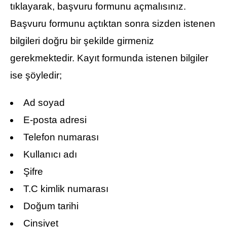
tıklayarak, başvuru formunu açmalısınız.
Başvuru formunu açtıktan sonra sizden istenen
bilgileri doğru bir şekilde girmeniz
gerekmektedir. Kayıt formunda istenen bilgiler
ise şöyledir;
Ad soyad
E-posta adresi
Telefon numarası
Kullanıcı adı
Şifre
T.C kimlik numarası
Doğum tarihi
Cinsiyet