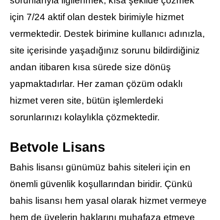
sorunlarıyla ilgilenmek, kısa şekilde çözmek
için 7/24 aktif olan destek birimiyle hizmet
vermektedir. Destek birimine kullanıcı adınızla,
site içerisinde yaşadığınız sorunu bildirdiğiniz
andan itibaren kısa sürede size dönüş
yapmaktadırlar. Her zaman çözüm odaklı
hizmet veren site, bütün işlemlerdeki
sorunlarınızı kolaylıkla çözmektedir.
Betvole Lisans
Bahis lisansı günümüz bahis siteleri için en
önemli güvenlik koşullarından biridir. Çünkü
bahis lisansı hem yasal olarak hizmet vermeye
hem de üyelerin haklarını muhafaza etmeye