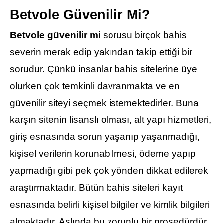
Betvole Güvenilir Mi?
Betvole güvenilir mi
sorusu birçok bahis
severin merak edip yakından takip ettiği bir
sorudur. Çünkü insanlar bahis sitelerine üye
olurken çok temkinli davranmakta ve en
güvenilir siteyi seçmek istemektedirler. Buna
karşın sitenin lisanslı olması, alt yapı hizmetleri,
giriş esnasında sorun yaşanıp yaşanmadığı,
kişisel verilerin korunabilmesi, ödeme yapıp
yapmadığı gibi pek çok yönden dikkat edilerek
araştırmaktadır. Bütün bahis siteleri kayıt
esnasında belirli kişisel bilgiler ve kimlik bilgileri
almaktadır. Aslında bu zorunlu bir prosedürdür.