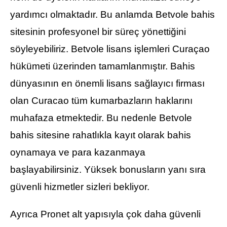
yardımcı olmaktadır. Bu anlamda Betvole bahis
sitesinin profesyonel bir süreç yönettiğini
söyleyebiliriz. Betvole lisans işlemleri Curaçao
hükümeti üzerinden tamamlanmıştır. Bahis
dünyasının en önemli lisans sağlayıcı firması
olan Curacao tüm kumarbazların haklarını
muhafaza etmektedir. Bu nedenle Betvole
bahis sitesine rahatlıkla kayıt olarak bahis
oynamaya ve para kazanmaya
başlayabilirsiniz. Yüksek bonusların yanı sıra
güvenli hizmetler sizleri bekliyor.
Ayrıca Pronet alt yapısıyla çok daha güvenli