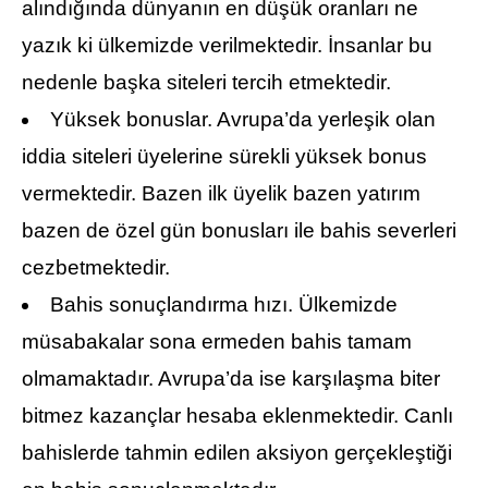
alındığında dünyanın en düşük oranları ne
yazık ki ülkemizde verilmektedir. İnsanlar bu
nedenle başka siteleri tercih etmektedir.
Yüksek bonuslar. Avrupa’da yerleşik olan
iddia siteleri üyelerine sürekli yüksek bonus
vermektedir. Bazen ilk üyelik bazen yatırım
bazen de özel gün bonusları ile bahis severleri
cezbetmektedir.
Bahis sonuçlandırma hızı. Ülkemizde
müsabakalar sona ermeden bahis tamam
olmamaktadır. Avrupa’da ise karşılaşma biter
bitmez kazançlar hesaba eklenmektedir. Canlı
bahislerde tahmin edilen aksiyon gerçekleştiği