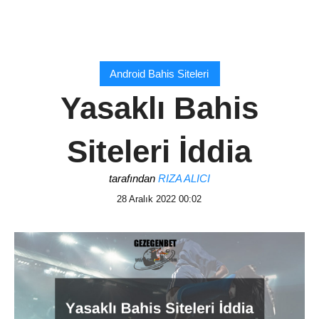
Android Bahis Siteleri
Yasaklı Bahis
Siteleri İddia
tarafından
RIZA ALICI
28 Aralık 2022 00:02