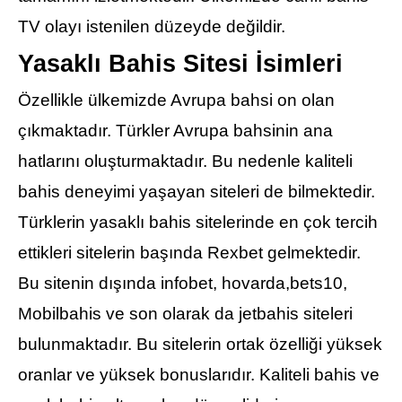
TV olayı istenilen düzeyde değildir.
Yasaklı Bahis Sitesi İsimleri
Özellikle ülkemizde Avrupa bahsi on olan
çıkmaktadır. Türkler Avrupa bahsinin ana
hatlarını oluşturmaktadır. Bu nedenle kaliteli
bahis deneyimi yaşayan siteleri de bilmektedir.
Türklerin yasaklı bahis sitelerinde en çok tercih
ettikleri sitelerin başında Rexbet gelmektedir.
Bu sitenin dışında infobet, hovarda,bets10,
Mobilbahis ve son olarak da jetbahis siteleri
bulunmaktadır. Bu sitelerin ortak özelliği yüksek
oranlar ve yüksek bonuslarıdır. Kaliteli bahis ve