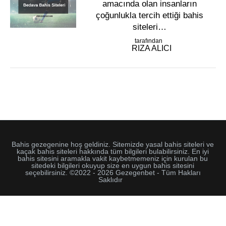
amacında olan insanların
çoğunlukla tercih ettiği bahis
siteleri…
tarafından
RIZA ALICI
Bahis gezegenine hoş geldiniz. Sitemizde yasal bahis siteleri ve
kaçak bahis siteleri hakkında tüm bilgileri bulabilirsiniz. En iyi
bahis sitesini aramakla vakit kaybetmemeniz için kurulan bu
sitedeki bilgileri okuyup size en uygun bahis sitesini
seçebilirsiniz. ©2022 - 2026 Gezegenbet - Tüm Hakları
Saklıdır