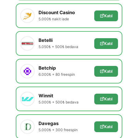
Discount Casino
Katıl
5.000₺ nakit iade
Betelli
Katıl
5.050₺ + 500₺ bedava
Betchip
Katıl
6.000₺ + 80 freespin
Winnit
Katıl
5.000₺ + 500₺ bedava
Davegas
Katıl
5.000₺ + 300 freespin