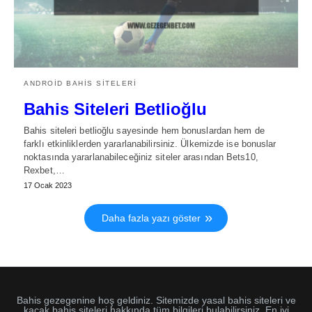
ANDROID BAHIS SITELERI
Bahis Siteleri Betlioğlu
Bahis siteleri betlioğlu sayesinde hem bonuslardan hem de
farklı etkinliklerden yararlanabilirsiniz. Ülkemizde ise bonuslar
noktasında yararlanabileceğiniz siteler arasından Bets10,
Rexbet,…
17 Ocak 2023
Daha fazla yazı göster
Bahis gezegenine hoş geldiniz. Sitemizde yasal bahis siteleri ve
kaçak bahis siteleri hakkında tüm bilgileri bulabilirsiniz. En iyi