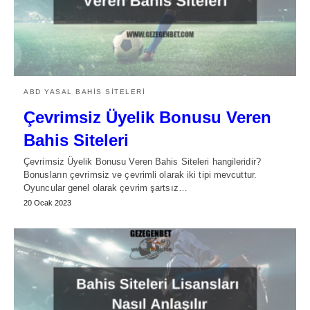
ABD YASAL BAHIS SITELERI
Çevrimsiz Üyelik Bonusu Veren
Bahis Siteleri
Çevrimsiz Üyelik Bonusu Veren Bahis Siteleri hangileridir?
Bonusların çevrimsiz ve çevrimli olarak iki tipi mevcuttur.
Oyuncular genel olarak çevrim şartsız…
20 Ocak 2023