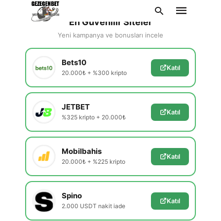
En Güvenilir Siteler
Yeni kampanya ve bonusları incele
Bets10
Katıl
20.000₺ + %300 kripto
Type
your
search
query
JETBET
and
Katıl
hit
%325 kripto + 20.000₺
enter:
Mobilbahis
Katıl
20.000₺ + %225 kripto
Spino
Katıl
2.000 USDT nakit iade