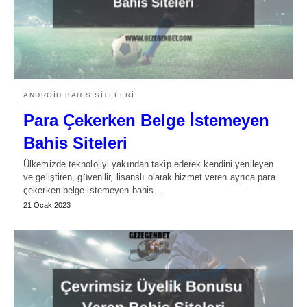
ANDROID BAHIS SITELERI
Para Çekerken Belge İstemeyen
Bahis Siteleri
Ülkemizde teknolojiyi yakından takip ederek kendini yenileyen
ve geliştiren, güvenilir, lisanslı olarak hizmet veren ayrıca para
çekerken belge istemeyen bahis…
21 Ocak 2023