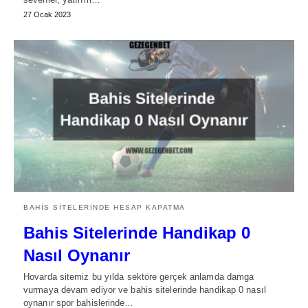
27 Ocak 2023
BAHIS SITELERINDE HESAP KAPATMA
Bahis Sitelerinde Handikap 0
Nasıl Oynanır
Hovarda sitemiz bu yılda sektöre gerçek anlamda damga
vurmaya devam ediyor ve bahis sitelerinde handikap 0 nasıl
oynanır spor bahislerinde…