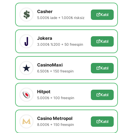
Casher
Katıl
5.000₺ iade + 1.000₺ risksiz
Jokera
Katıl
3.000₺ %200 + 50 freespin
CasinoMaxi
Katıl
6.500₺ + 150 freespin
Hitpot
Katıl
5.000₺ + 100 freespin
Casino Metropol
Katıl
8.000₺ + 150 freespin