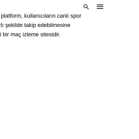
platform, kullanıcıların canlı spor
zlı şekilde takip edebilmesine
i bir maç izleme sitesidir.
Type
your
search
query
and
hit
enter: