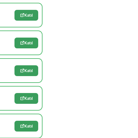
Katıl
Katıl
Katıl
Katıl
Katıl