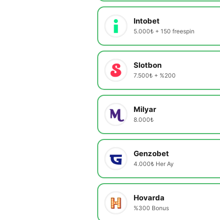
Intobet
5.000₺ + 150 freespin
Slotbon
7.500₺ + %200
Milyar
8.000₺
Genzobet
4.000₺ Her Ay
Hovarda
%300 Bonus