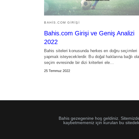
BAHIS.COM GIRIŞI
Bahis.com Girişi ve Geniş Analizi
2022
Bahis siteleri konusunda herkes en doğru seçimleri
yapmak isteyeceklerdir. Bu doğal haklarına bağlı ol
seçim evresinde bir dizi kriterleri ele…
25 Temmuz 2022
Bahis gezegenine hoş geldiniz. Sitemizde ya
kaybetmemeniz için kurulan bu sitedeki