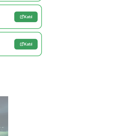
Katıl
Katıl