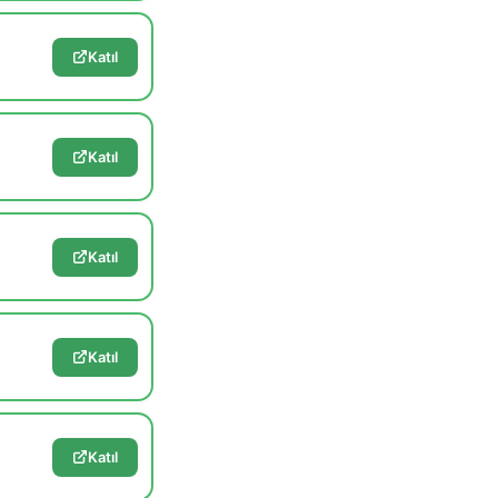
Katıl
Katıl
Katıl
Katıl
Katıl