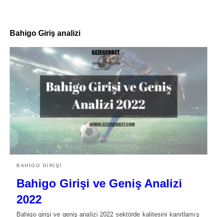
Bahigo Giriş analizi
BAHIGO GIRIŞI
Bahigo Girişi ve Geniş Analizi
2022
Bahigo girişi ve geniş analizi 2022 sektörde kalitesini kanıtlamış