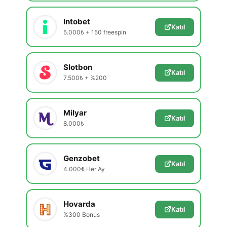
Intobet
Katıl
5.000₺ + 150 freespin
Slotbon
Katıl
7.500₺ + %200
Milyar
Katıl
8.000₺
Genzobet
Katıl
4.000₺ Her Ay
Hovarda
Katıl
%300 Bonus