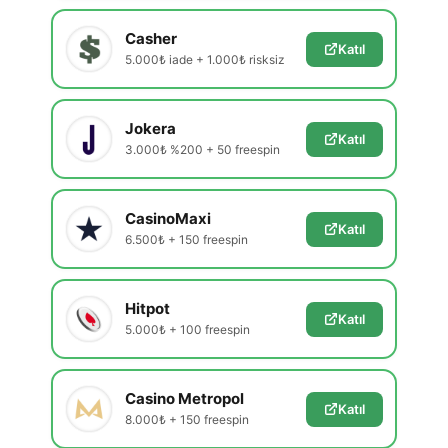
Casher
Katıl
5.000₺ iade + 1.000₺ risksiz
Jokera
Katıl
3.000₺ %200 + 50 freespin
CasinoMaxi
Katıl
6.500₺ + 150 freespin
Hitpot
Katıl
5.000₺ + 100 freespin
Casino Metropol
Katıl
8.000₺ + 150 freespin