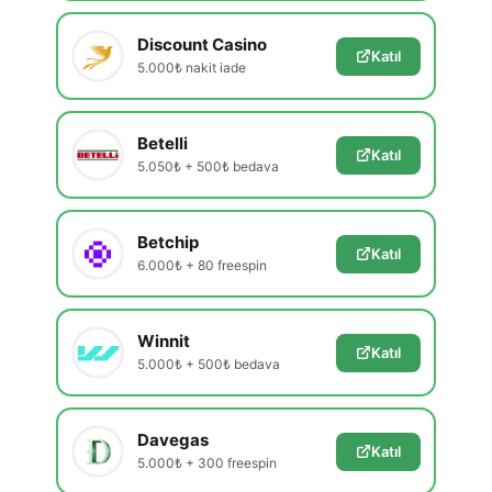
Discount Casino
Katıl
5.000₺ nakit iade
Betelli
Katıl
5.050₺ + 500₺ bedava
Betchip
Katıl
6.000₺ + 80 freespin
Winnit
Katıl
5.000₺ + 500₺ bedava
Davegas
Katıl
5.000₺ + 300 freespin