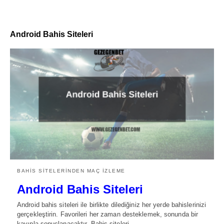
Android Bahis Siteleri
BAHIS SITELERINDEN MAÇ İZLEME
Android Bahis Siteleri
Android bahis siteleri ile birlikte dilediğiniz her yerde bahislerinizi
gerçekleştirin. Favorileri her zaman desteklemek, sonunda bir
kayıpla sonuçlanacaktır. Bahis siteleri…