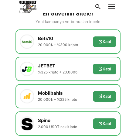
En Güvenilir Siteler
Yeni kampanya ve bonusları incele
Bets10
Katıl
20.000₺ + %300 kripto
Type
your
search
query
JETBET
and
Katıl
hit
%325 kripto + 20.000₺
enter:
Mobilbahis
Katıl
20.000₺ + %225 kripto
Spino
Katıl
2.000 USDT nakit iade