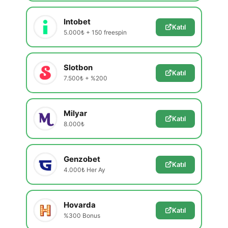
Intobet
Katıl
5.000₺ + 150 freespin
Slotbon
Katıl
7.500₺ + %200
Milyar
Katıl
8.000₺
Genzobet
Katıl
4.000₺ Her Ay
Hovarda
Katıl
%300 Bonus