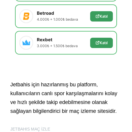
Betroad
Katıl
4.000₺ + 1.000₺ bedava
Rexbet
Katıl
3.000₺ + 1.500₺ bedava
Jetbahis için hazırlanmış bu platform,
kullanıcıların canlı spor karşılaşmalarını kolay
ve hızlı şekilde takip edebilmesine olanak
sağlayan bilgilendirici bir maç izleme sitesidir.
JETBAHIS MAÇ İZLE