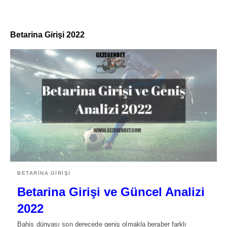
Betarina Girişi 2022
BETARINA GIRIŞI
Betarina Girişi ve Güncel Analizi
2022
Bahis dünyası son derecede geniş olmakla beraber farklı