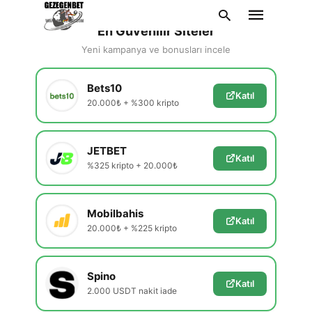
En Güvenilir Siteler
Yeni kampanya ve bonusları incele
Bets10
Katıl
20.000₺ + %300 kripto
Type
your
search
query
JETBET
and
Katıl
hit
%325 kripto + 20.000₺
enter:
Mobilbahis
Katıl
20.000₺ + %225 kripto
Spino
Katıl
2.000 USDT nakit iade