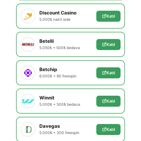
Discount Casino
Katıl
5.000₺ nakit iade
Betelli
Katıl
5.050₺ + 500₺ bedava
Betchip
Katıl
6.000₺ + 80 freespin
Winnit
Katıl
5.000₺ + 500₺ bedava
Davegas
Katıl
5.000₺ + 300 freespin