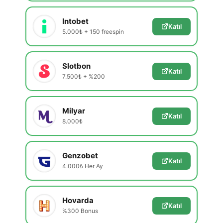
Intobet
Katıl
5.000₺ + 150 freespin
Slotbon
Katıl
7.500₺ + %200
Milyar
Katıl
8.000₺
Genzobet
Katıl
4.000₺ Her Ay
Hovarda
Katıl
%300 Bonus