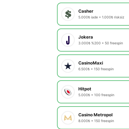
Casher
5.000₺ iade + 1.000₺ risksiz
Jokera
3.000₺ %200 + 50 freespin
CasinoMaxi
6.500₺ + 150 freespin
Hitpot
5.000₺ + 100 freespin
Casino Metropol
8.000₺ + 150 freespin