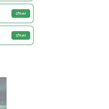
Katıl
Katıl