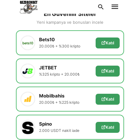
En Güvenilir Siteler
Yeni kampanya ve bonusları incele
Bets10
Katıl
20.000₺ + %300 kripto
Type
your
search
query
JETBET
and
Katıl
hit
%325 kripto + 20.000₺
enter:
Mobilbahis
Katıl
20.000₺ + %225 kripto
Spino
Katıl
2.000 USDT nakit iade