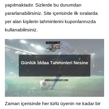
yapılmaktadır. Sizlerde bu durumdan
yararlanabilirsiniz. Site içerisinde ilk sıralarda
yer alan kişilerin tahminlerini kuponlarınızda
kullanabilirsiniz.
Zaman içerisinde her türlü üyenin ne kadar bir