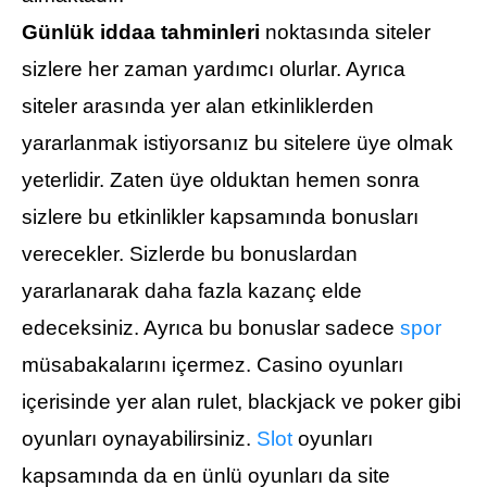
Günlük iddaa tahminleri
noktasında siteler
sizlere her zaman yardımcı olurlar. Ayrıca
siteler arasında yer alan etkinliklerden
yararlanmak istiyorsanız bu sitelere üye olmak
yeterlidir. Zaten üye olduktan hemen sonra
sizlere bu etkinlikler kapsamında bonusları
verecekler. Sizlerde bu bonuslardan
yararlanarak daha fazla kazanç elde
edeceksiniz. Ayrıca bu bonuslar sadece
spor
müsabakalarını içermez. Casino oyunları
içerisinde yer alan rulet, blackjack ve poker gibi
oyunları oynayabilirsiniz.
Slot
oyunları
kapsamında da en ünlü oyunları da site