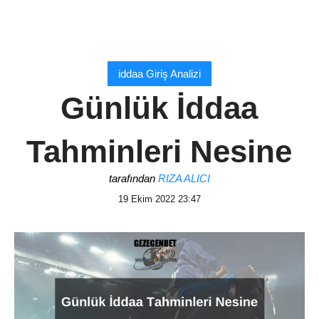
iddaa Giriş Analizi
Günlük İddaa
Tahminleri Nesine
tarafından
RIZA ALICI
19 Ekim 2022 23:47