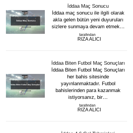
İddaa Maç Sonucu
İddaa maç sonucu ile ilgili olarak
akla gelen bütün yeni duyuruları
sizlere sunmaya devam etmek…
tarafından
RIZA ALICI
İddaa Biten Futbol Maç Sonuçları
İddaa Biten Futbol Maç Sonuçları
her bahis sitesinde
yayınlanmaktadır. Futbol
bahislerinden para kazanmak
istiyorsanız, bir…
tarafından
RIZA ALICI