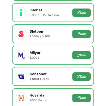
Intobet
Katıl
5.000₺ + 150 freespin
Slotbon
Katıl
7.500₺ + %200
Milyar
Katıl
8.000₺
Genzobet
Katıl
4.000₺ Her Ay
Hovarda
Katıl
%300 Bonus