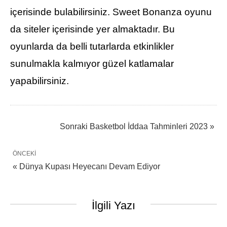
içerisinde bulabilirsiniz. Sweet Bonanza oyunu
da siteler içerisinde yer almaktadır. Bu
oyunlarda da belli tutarlarda etkinlikler
sunulmakla kalmıyor güzel katlamalar
yapabilirsiniz.
Sonraki
Basketbol İddaa Tahminleri 2023 »
ÖNCEKI
« Dünya Kupası Heyecanı Devam Ediyor
İlgili Yazı