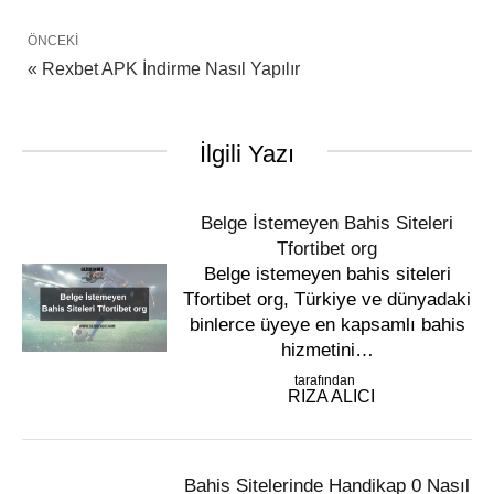
ÖNCEKI
« Rexbet APK İndirme Nasıl Yapılır
İlgili Yazı
Belge İstemeyen Bahis Siteleri
Tfortibet org
Belge istemeyen bahis siteleri
Tfortibet org, Türkiye ve dünyadaki
binlerce üyeye en kapsamlı bahis
hizmetini…
tarafından
RIZA ALICI
Bahis Sitelerinde Handikap 0 Nasıl