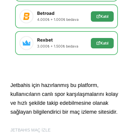
Betroad
Katıl
4.000₺ + 1.000₺ bedava
Rexbet
Katıl
3.000₺ + 1.500₺ bedava
Jetbahis için hazırlanmış bu platform,
kullanıcıların canlı spor karşılaşmalarını kolay
ve hızlı şekilde takip edebilmesine olanak
sağlayan bilgilendirici bir maç izleme sitesidir.
JETBAHIS MAÇ İZLE