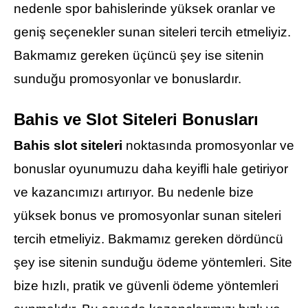
nedenle spor bahislerinde yüksek oranlar ve
geniş seçenekler sunan siteleri tercih etmeliyiz.
Bakmamız gereken üçüncü şey ise sitenin
sunduğu promosyonlar ve bonuslardır.
Bahis ve Slot Siteleri Bonusları
Bahis slot siteleri
noktasında promosyonlar ve
bonuslar oyunumuzu daha keyifli hale getiriyor
ve kazancımızı artırıyor. Bu nedenle bize
yüksek bonus ve promosyonlar sunan siteleri
tercih etmeliyiz. Bakmamız gereken dördüncü
şey ise sitenin sunduğu ödeme yöntemleri. Site
bize hızlı, pratik ve güvenli ödeme yöntemleri