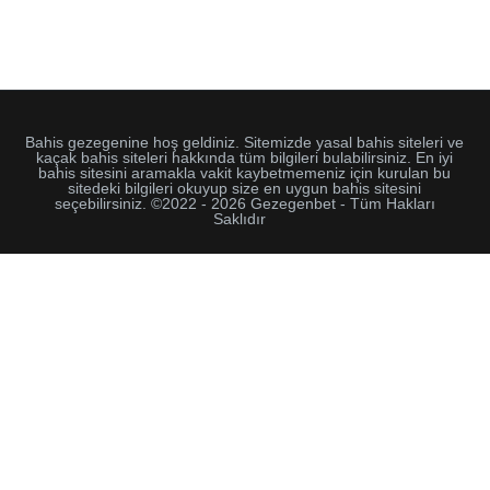
Bahis gezegenine hoş geldiniz. Sitemizde yasal bahis siteleri ve
kaçak bahis siteleri hakkında tüm bilgileri bulabilirsiniz. En iyi
bahis sitesini aramakla vakit kaybetmemeniz için kurulan bu
sitedeki bilgileri okuyup size en uygun bahis sitesini
seçebilirsiniz. ©2022 - 2026 Gezegenbet - Tüm Hakları
Saklıdır